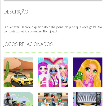
DESCRIÇÃO
O que fazer: Decore o quarto do bebê pônei do jeito que você gosta. No
computador utilize o mouse. Bom jogo!
JOGOS RELACIONADOS
Associar e
Passatempo
Relacionar
Miss
Funny
Charming
Princesses –
Passatempo