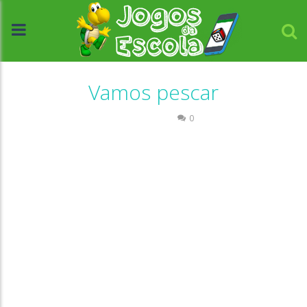
Vamos pescar
Passatempo
0
//