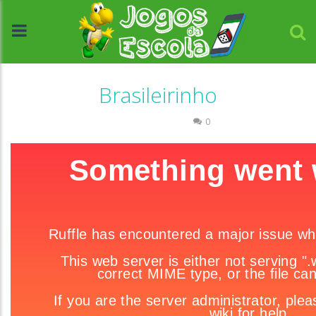
Brasileirinho
Raciocínio Lógico
0
//