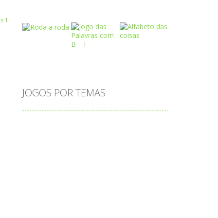
Play
Play
Play
 R
Play
Play
Play
JOGOS POR TEMAS
Play
Play
Play
adição
alfabeto
Android
animais
associar
atenção
atividade
atividades
atividades de matemática
blocos
bola
bolas
caminhos
carro
carros
caça-palavras
ciências
ciências da natureza
coelho