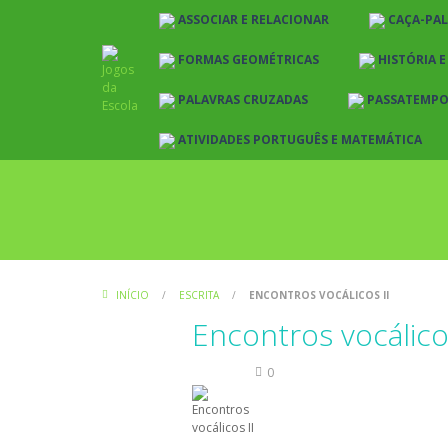
ASSOCIAR E RELACIONAR
CAÇA-PA
FORMAS GEOMÉTRICAS
HISTÓRIA 
PALAVRAS CRUZADAS
PASSATEMP
ATIVIDADES PORTUGUÊS E MATEMÁTICA
INÍCIO
/
ESCRITA
/
ENCONTROS VOCÁLICOS II
Encontros vocálicos
Escrita
0