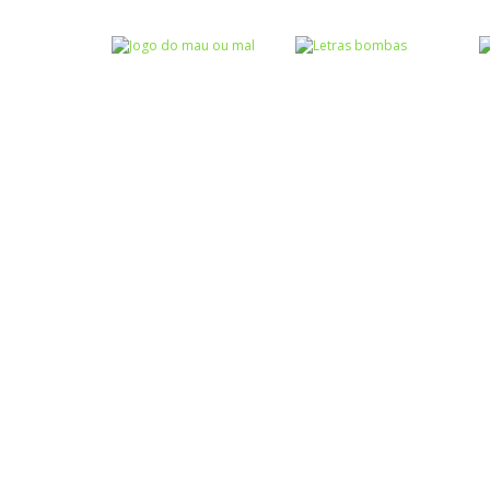
Atividades
Atividades
Português e
Português e
Matemática
Matemática
Completar com g
Completar com S
ou j – I
ou SS – I
Atividades
Português e
Matemática
Jogo do mau ou
Escrita
mal
Letras bombas