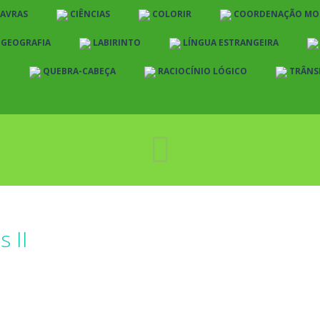
LAVRAS
CIÊNCIAS
COLORIR
COORDENAÇÃO MO
E GEOGRAFIA
LABIRINTO
LÍNGUA ESTRANGEIRA
O
QUEBRA-CABEÇA
RACIOCÍNIO LÓGICO
TRÂNS
 II