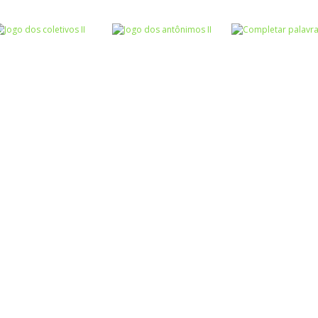
Atividades
Atividades
Português e
Português e
Matemática
Matemática
Jogo dos
Completar com
Escrita
sinônimos II
Roda a roda
ou RR – I
Atividades
Atividades
Atividades
Português e
Português e
Português e
Matemática
Matemática
Matemática
Jogo dos
Jogo dos
Completar
coletivos II
antônimos II
palavras 1