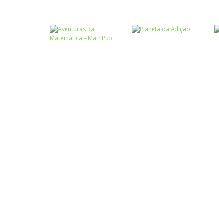
Atividades
Português e
Matemática
Números
Tabuada
Calculadora
divertida – I
quebrada
Números
Aventuras da
Números
Matemática –
Planeta da
MathPup
Adição