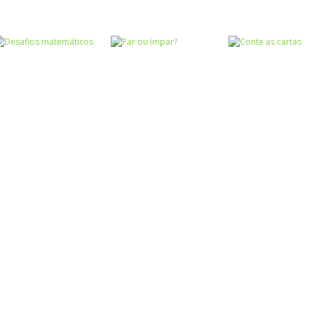
Atividades
Atividades
Português e
Português e
Matemática
Matemática
Adição das
Subtração das
Números
Quem pesa mais
nuvens
nuvens
Números
Desafios
Números
Números
matemáticos
Par ou ímpar?
Conte as carta