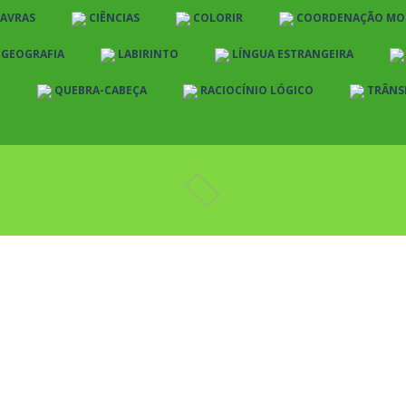
LAVRAS
CIÊNCIAS
COLORIR
COORDENAÇÃO MO
E GEOGRAFIA
LABIRINTO
LÍNGUA ESTRANGEIRA
O
QUEBRA-CABEÇA
RACIOCÍNIO LÓGICO
TRÂNS