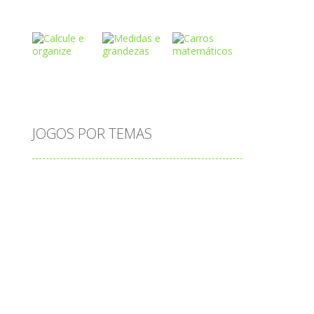
Play
Play
Play
Play
Play
Play
JOGOS POR TEMAS
Play
Play
Play
adição
alfabeto
Android
animais
associar
atenção
atividade
s
atividades
atividades de matemática
blocos
bola
bolas
caminhos
carro
carros
caça-palavras
ciências
ciências da natureza
coelho