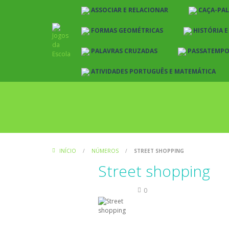
ASSOCIAR E RELACIONAR
CAÇA-PA
FORMAS GEOMÉTRICAS
HISTÓRIA 
PALAVRAS CRUZADAS
PASSATEMP
ATIVIDADES PORTUGUÊS E MATEMÁTICA
INÍCIO
/
NÚMEROS
/
STREET SHOPPING
Street shopping
Números
0