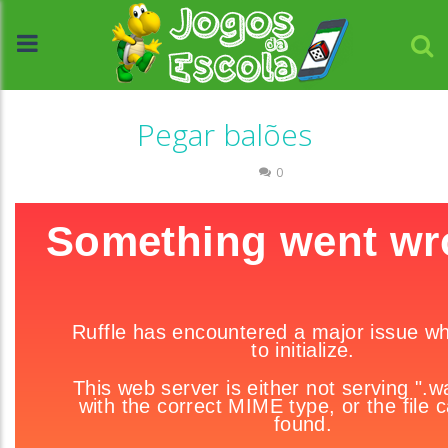
Pegar balões
Passatempo
0
//