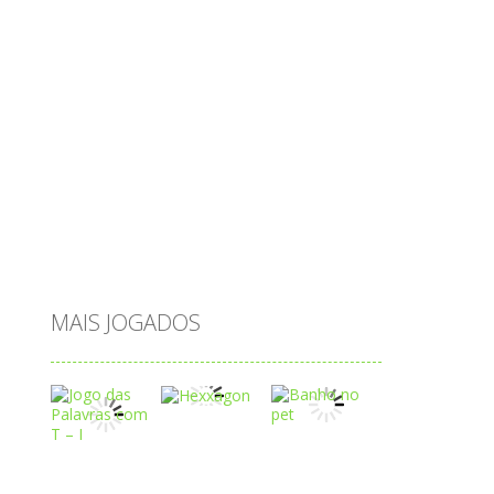
passatempo
peixes
português
princesas
problemas
prova brasil
páscoa
quebra-cabeça
quiz
raciocínio
relacionar
roupas
saeb
saltar
sequência
sistema
subtração
sílabas
tabuada
tabuleiro
trânsito
vestir
vogais
água
MAIS JOGADOS