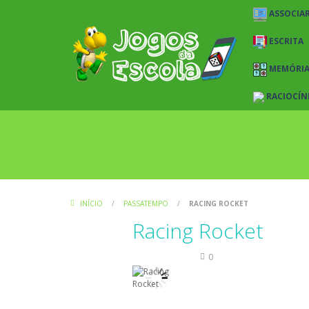
ASSOCIAR
ESCRITA
MEMÓRI
RACIOCÍN
INÍCIO
/
PASSATEMPO
/
RACING ROCKET
Racing Rocket
Passatempo
0