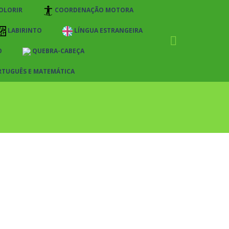
OLORIR
COORDENAÇÃO MOTORA
LABIRINTO
LÍNGUA ESTRANGEIRA
O
QUEBRA-CABEÇA
RTUGUÊS E MATEMÁTICA