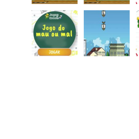
Atividades
Atividades
Português e
Português e
Matemática
Matemática
Completar com g
Completar com S
ou j – I
ou SS – I
Atividades
Português e
Matemática
Jogo do mau ou
Escrita
mal
Letras bombas