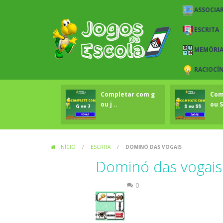
ASSOCIAR
ESCRITA
MEMÓRI
RACIOCÍ
Completar com g
Com
ou j ..
ou S
INÍCIO
/
ESCRITA
/
DOMINÓ DAS VOGAIS
Dominó das vogais
Escrita
0