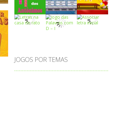
Play
Play
Play
 R
Play
Play
Play
JOGOS POR TEMAS
Play
Play
Play
adição
alfabeto
Android
animais
associar
atenção
atividade
atividades
atividades de matemática
blocos
bola
bolas
caminhos
carro
carros
caça-palavras
ciências
ciências da natureza
coelho