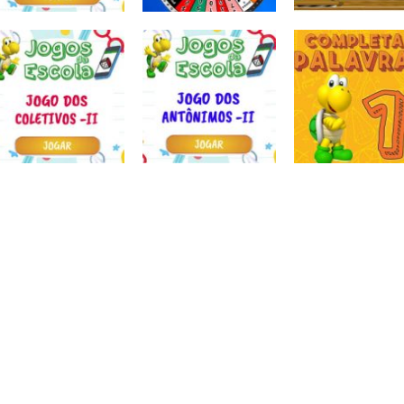
Atividades
Atividades
Português e
Português e
Matemática
Matemática
Jogo dos
Completar com
Escrita
sinônimos II
Roda a roda
ou RR – I
Atividades
Atividades
Atividades
Português e
Português e
Português e
Matemática
Matemática
Matemática
Jogo dos
Jogo dos
Completar
coletivos II
antônimos II
palavras 1