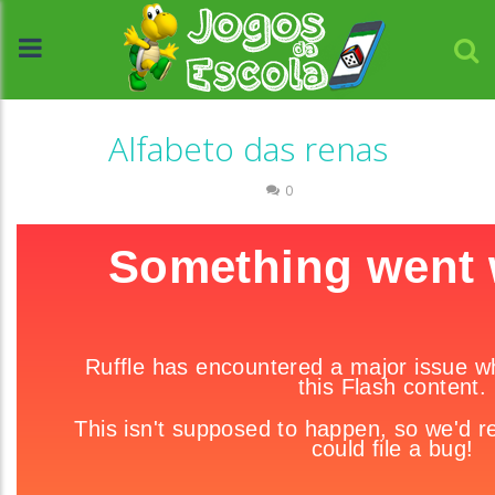
Alfabeto das renas
Escrita
0
//