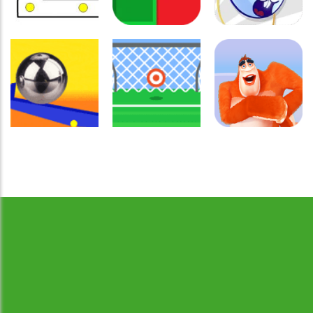
Coordenação
Coordenação
Coordenação
Motora
Motora
Motora
Labirinto do
Não toque no
Rabbit
Mouse
vermelho
Samurai
Coordenação
Motora
Coordenação
Coordenação
Desenvolvido por Jogos da Escola | sitejogosdaescola@gmail.com
Ball Balance
Motora
Motora
Challenge
Chute no alvo
Yeti Sensation