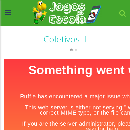
Coletivos II
Escrita
0
//