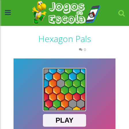
Hexagon Pals
Raciocínio Lógico
0
//