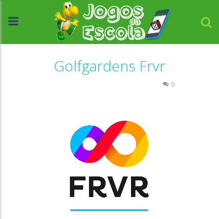
Golfgardens Frvr
Coordenação Motora
Passatempo
0
//