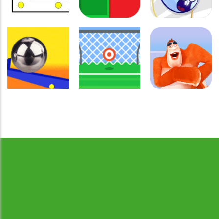
Coordenação
Coordenação
Coordenação
Motora
Motora
Motora
Labirinto do
Não toque no
Rabbit
Mouse
vermelho
Samurai
Coordenação
Motora
Coordenação
Coordenação
Desenvolvido por Jogos da Escola | sitejogosdaescola@gmail.com
Ball Balance
Motora
Motora
Challenge
Chute no alvo
Yeti Sensation