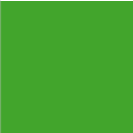
Roda a roda
I
ou mal