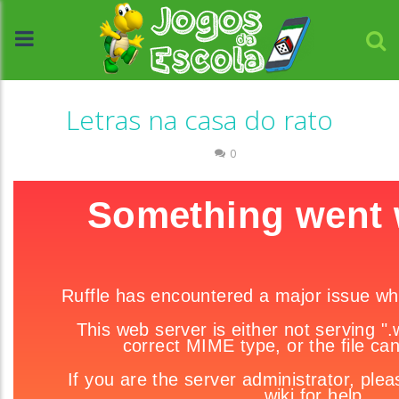
Letras na casa do rato
Escrita
0
//