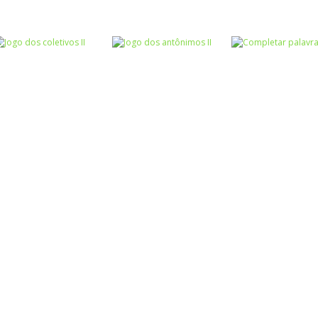
Atividades
Atividades
Português e
Português e
Matemática
Matemática
Jogo dos
Completar com
Escrita
sinônimos II
Roda a roda
ou RR – I
Atividades
Atividades
Atividades
Português e
Português e
Português e
Matemática
Matemática
Matemática
Jogo dos
Jogo dos
Completar
coletivos II
antônimos II
palavras 1