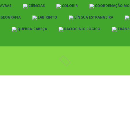
LAVRAS
CIÊNCIAS
COLORIR
COORDENAÇÃO MO
E GEOGRAFIA
LABIRINTO
LÍNGUA ESTRANGEIRA
O
QUEBRA-CABEÇA
RACIOCÍNIO LÓGICO
TRÂNS