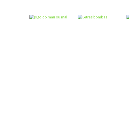
Atividades
Atividades
Português e
Português e
Matemática
Matemática
Completar com g
Completar com S
ou j – I
ou SS – I
Atividades
Português e
Matemática
Jogo do mau ou
Escrita
mal
Letras bombas