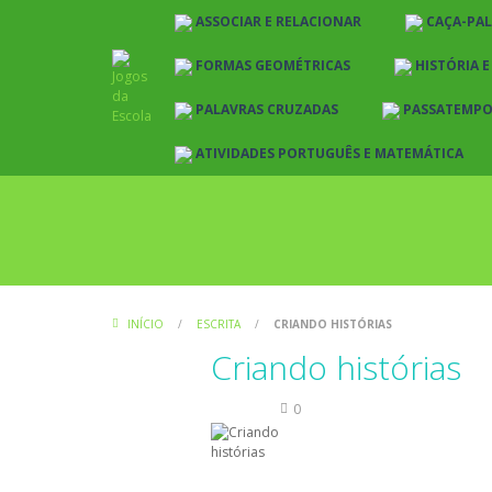
ASSOCIAR E RELACIONAR
CAÇA-PA
FORMAS GEOMÉTRICAS
HISTÓRIA 
PALAVRAS CRUZADAS
PASSATEMP
ATIVIDADES PORTUGUÊS E MATEMÁTICA
INÍCIO
/
ESCRITA
/
CRIANDO HISTÓRIAS
Criando histórias
Escrita
0