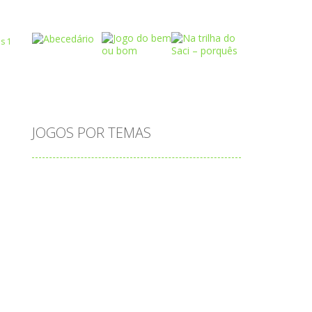
Play
Play
Play
Play
Play
Play
 R
JOGOS POR TEMAS
Play
Play
Play
adição
alfabeto
Android
animais
associar
atenção
atividade
atividades
atividades de matemática
blocos
bola
bolas
caminhos
carro
carros
caça-palavras
ciências
ciências da natureza
coelho