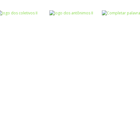
Atividades
Atividades
Português e
Português e
Matemática
Matemática
Jogo dos
Completar com
Escrita
sinônimos II
Roda a roda
ou RR – I
Atividades
Atividades
Atividades
Português e
Português e
Português e
Matemática
Matemática
Matemática
Jogo dos
Jogo dos
Completar
coletivos II
antônimos II
palavras 1