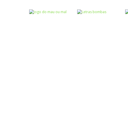
Atividades
Atividades
Português e
Português e
Matemática
Matemática
Completar com g
Completar com S
ou j – I
ou SS – I
Atividades
Português e
Matemática
Jogo do mau ou
Escrita
mal
Letras bombas