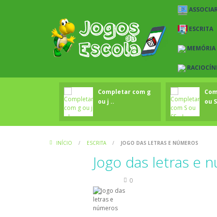
ASSOCIAR
ESCRITA
MEMÓRIA
RACIOCÍN
Completar com g
Com
ou j ..
ou S
INÍCIO
/
ESCRITA
/
JOGO DAS LETRAS E NÚMEROS
Jogo das letras e 
Escrita
0