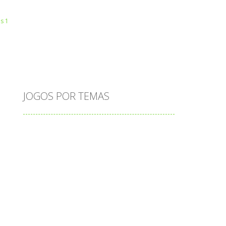
Play
Play
Play
 R
Play
Play
Play
JOGOS POR TEMAS
Play
Play
Play
adição
alfabeto
Android
animais
associar
atenção
atividade
atividades
atividades de matemática
blocos
bola
bolas
caminhos
carro
carros
caça-palavras
ciências
ciências da natureza
coelho