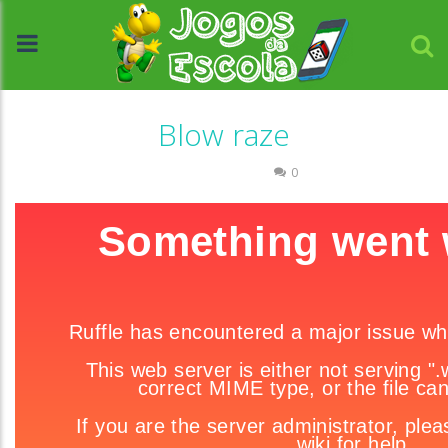
Blow raze
Raciocínio Lógico
0
//