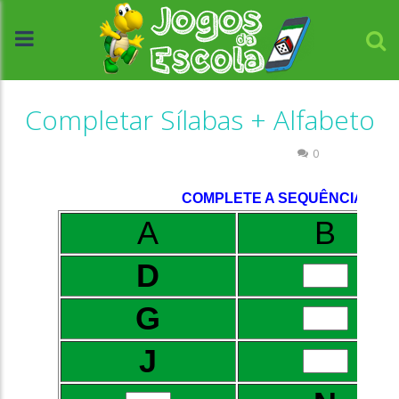
Completar Sílabas + Alfabeto
Atividades Português e Matemática
0
//