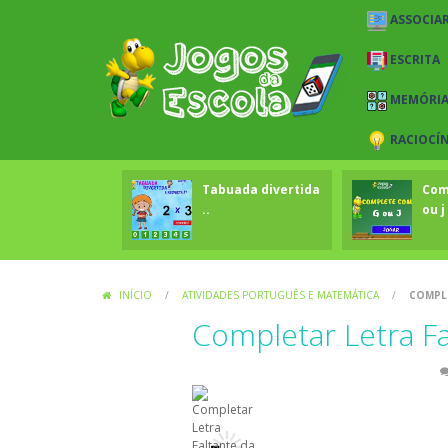
ASSOCIAR
ESCRITA
MEMÓRI
RACIOCÍ
Tabuada divertida
Com
..
ou j 
INÍCIO
/
ATIVIDADES PORTUGUÊS E MATEMÁTICA
/
COMPLE
Completar Letra Fa
Atividades Português e Matemática