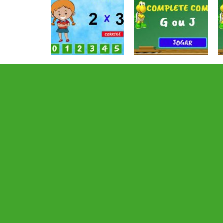
Atividades
Atividades
Português e
Português e
Matemática
Matemática
Tabuada
Completar com g
divertida – I
ou j – I
Atividades
Atividades
Português e
Português e
Matemática
Matemática
Jogo do mau ou
Jogo dos
mal
coletivos II