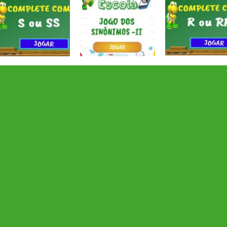
Atividades
Atividades
Atividades
Português e
Português e
Português e
Matemática
Matemática
Matemática
Completar com S
Jogo dos
Completar com
ou SS – I
sinônimos II
ou RR – I
Atividades
Atividades
Atividades
Português e
Português e
Português e
Matemática
Matemática
Matemática
Jogo dos
Adição das
Completar
antônimos II
nuvens
palavras 1