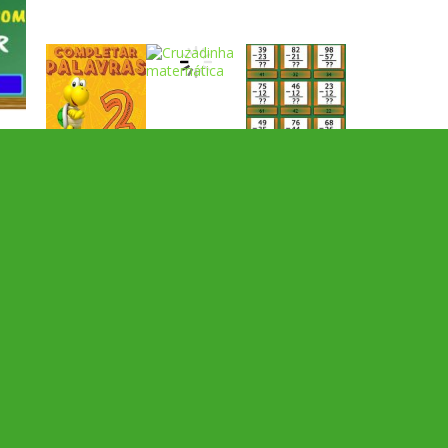
Play
Play
Play
Play
Play
Play
 R
Play
Play
Play
JOGOS POR TEMAS
Play
Play
Play
adição
alfabeto
Android
animais
associar
atenção
atividade
atividades
atividades de matemática