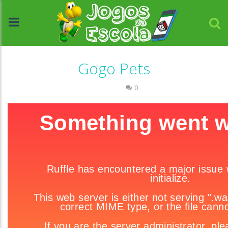
Gogo Pets
Memória
0
//