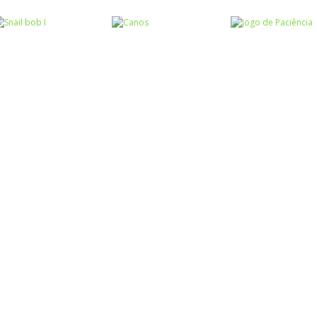
Raciocínio Lógico
Raciocínio Lógico
Raciocínio Lógic
Flow Mania
Doctor Acorn 2
Parking Frenzy
Raciocínio Lógico
Raciocínio Lógico
Passatempo
Snail bob I
Canos
Jogo de Paciên