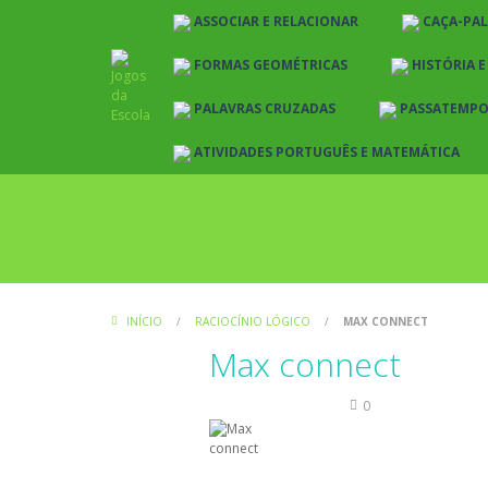
ASSOCIAR E RELACIONAR
CAÇA-PA
FORMAS GEOMÉTRICAS
HISTÓRIA 
PALAVRAS CRUZADAS
PASSATEMP
ATIVIDADES PORTUGUÊS E MATEMÁTICA
INÍCIO
/
RACIOCÍNIO LÓGICO
/
MAX CONNECT
Max connect
Raciocínio Lógico
0