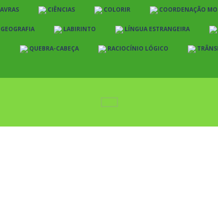
LAVRAS
CIÊNCIAS
COLORIR
COORDENAÇÃO MO
E GEOGRAFIA
LABIRINTO
LÍNGUA ESTRANGEIRA
O
QUEBRA-CABEÇA
RACIOCÍNIO LÓGICO
TRÂNS