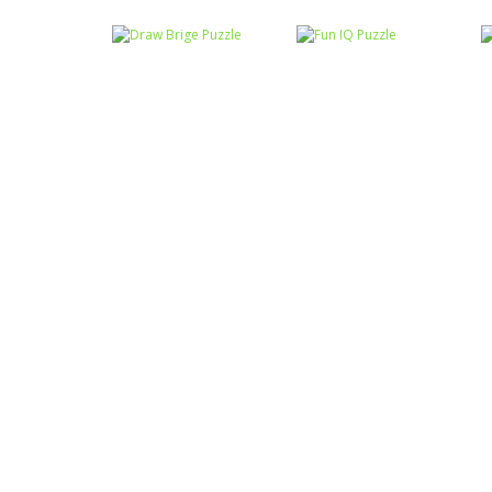
Raciocínio Lógico
Mahjong Connect
Raciocínio Lógico
Troca sapos
Fish World
Raciocínio Lógico
Draw Brige
Raciocínio Lógico
Puzzle
Fun IQ Puzzle