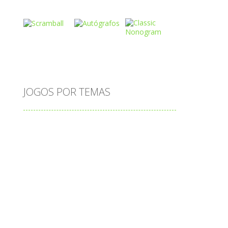
Play
Play
Play
o
Play
Play
Play
JOGOS POR TEMAS
Play
Play
Play
adição
alfabeto
Android
animais
associar
atenção
atividade
cia
atividades
atividades de matemática
blocos
bola
bolas
caminhos
carro
carros
caça-palavras
ciências
ciências da natureza
coelho
colorir
completar
conectar