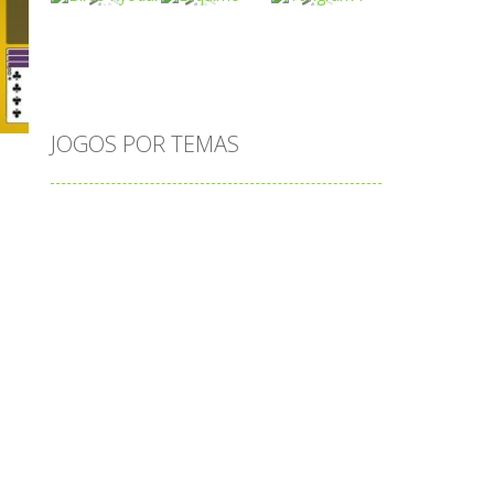
o
Play
Play
Play
JOGOS POR TEMAS
Play
Play
Play
adição
alfabeto
Android
animais
associar
atenção
atividade
cia
atividades
atividades de matemática
blocos
bola
bolas
caminhos
carro
carros
caça-palavras
ciências
ciências da natureza
coelho
colorir
completar
conectar
contagem
coordenação
cores