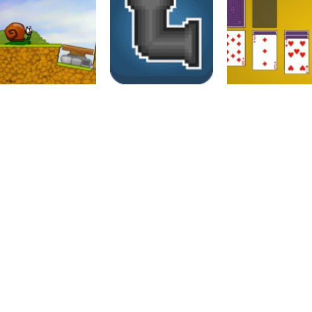
Raciocínio Lógico
Raciocínio Lógico
Raciocínio Lógic
Flow Mania
Doctor Acorn 2
Parking Frenzy
Raciocínio Lógico
Raciocínio Lógico
Passatempo
Snail bob I
Canos
Jogo de Paciên