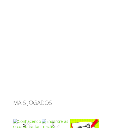
objetos
obstáculos
operações
ovos
palavras
Papai Noel
passatempo
peixes
português
princesas
problemas
prova brasil
páscoa
quebra-cabeça
quiz
raciocínio
relacionar
roupas
saeb
saltar
sequência
sistema
subtração
sílabas
tabuada
tabuleiro
trânsito
vestir
vogais
água
MAIS JOGADOS