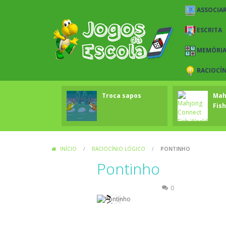
ASSOCIAR
ESCRITA
MEMÓRI
RACIOCÍ
Troca sapos
Mah
Fish
INÍCIO
/
RACIOCÍNIO LÓGICO
/
PONTINHO
Pontinho
Raciocínio Lógico
0