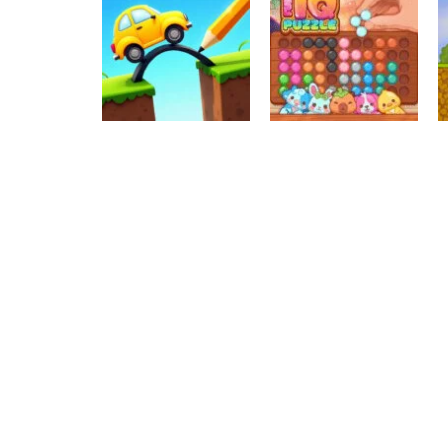
Raciocínio Lógico
Mahjong Connect
Raciocínio Lógico
Troca sapos
Fish World
Raciocínio Lógico
Draw Brige
Raciocínio Lógico
Puzzle
Fun IQ Puzzle