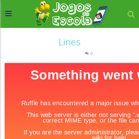
Lines
Raciocínio Lógico
0
//