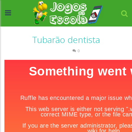
Tubarão dentista
Ciências
0
//