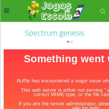
Spectrum genesis
Raciocínio Lógico
0
//