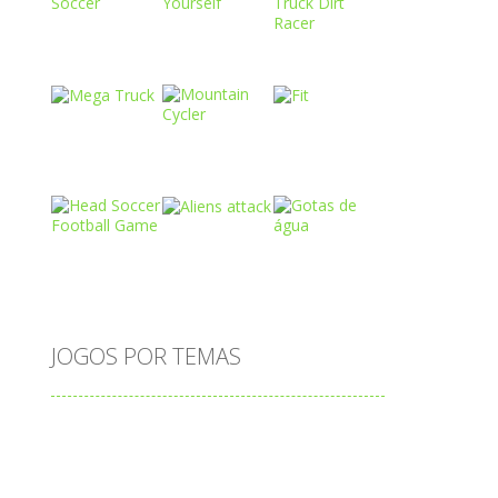
Play
Play
Play
Play
Play
Play
Play
Play
Play
JOGOS POR TEMAS
Play
Play
Play
adição
alfabeto
Android
animais
associar
atenção
atividade