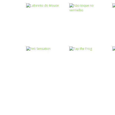
Coordenação
Coordenação
Motora
Motora
Labirinto do
Não toque no
Mouse
vermelho
Coordenação
Coordenação
Motora
Motora