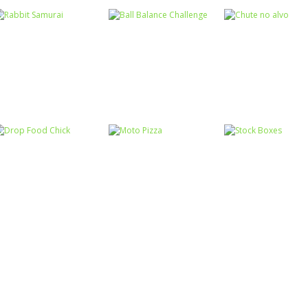
Coordenação
Motora
Coordenação
Coordenação
Ball Balance
Motora
Motora
Rabbit Samurai
Challenge
Chute no alvo
Coordenação
Coordenação
Coordenação
Motora
Motora
Motora