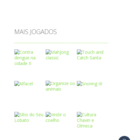
tabuleiro
trânsito
vestir
vogais
água
MAIS JOGADOS
Play
Play
Play
Play
Play
Play