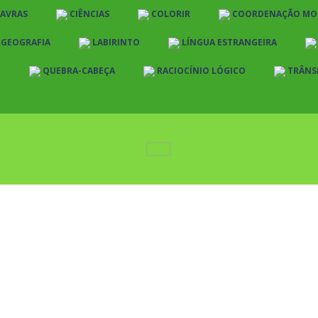
LAVRAS
CIÊNCIAS
COLORIR
COORDENAÇÃO MO
E GEOGRAFIA
LABIRINTO
LÍNGUA ESTRANGEIRA
O
QUEBRA-CABEÇA
RACIOCÍNIO LÓGICO
TRÂNS