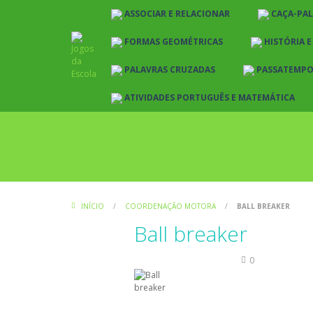
ASSOCIAR E RELACIONAR
CAÇA-PA
FORMAS GEOMÉTRICAS
HISTÓRIA 
PALAVRAS CRUZADAS
PASSATEMP
ATIVIDADES PORTUGUÊS E MATEMÁTICA
INÍCIO
/
COORDENAÇÃO MOTORA
/
BALL BREAKER
Ball breaker
Coordenação Motora
0