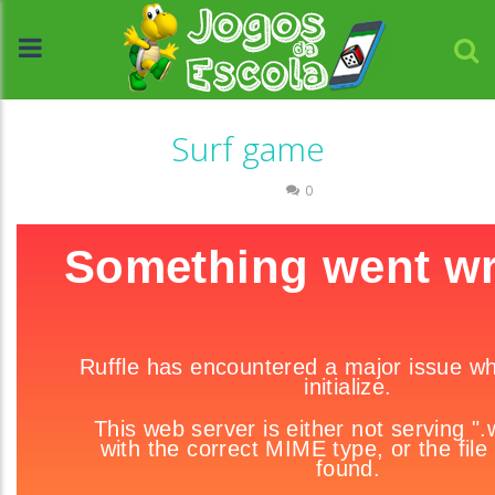
Surf game
Passatempo
0
//