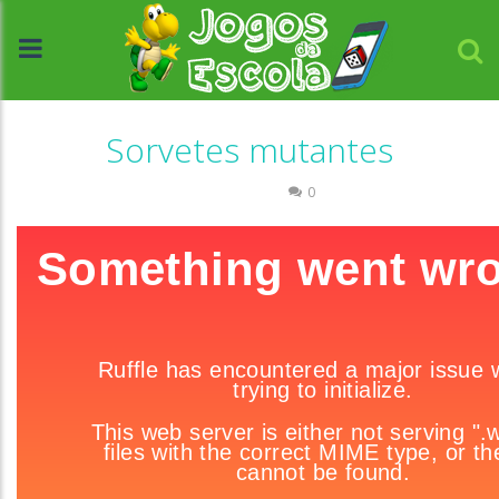
Sorvetes mutantes
Passatempo
0
//