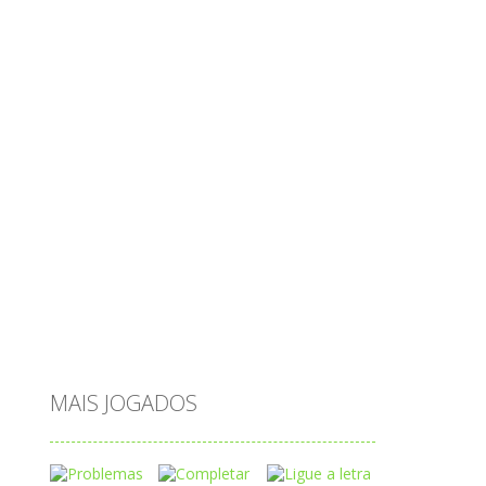
objetos
obstáculos
operações
ovos
palavras
Papai Noel
passatempo
peixes
português
princesas
problemas
prova brasil
páscoa
quebra-cabeça
quiz
raciocínio
relacionar
roupas
saeb
saltar
sequência
sistema
subtração
sílabas
tabuada
tabuleiro
trânsito
vestir
vogais
água
MAIS JOGADOS