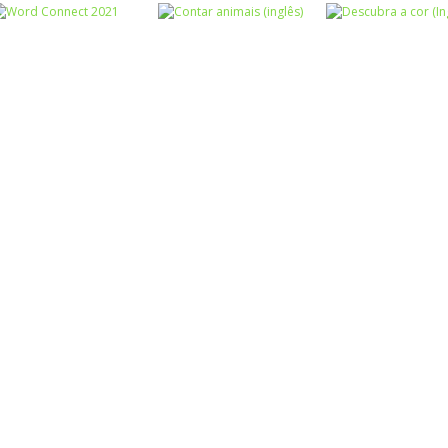
Língua
Estrangeira
Escrita
Língua
Word Search
Kids Numbers
Estrangeira
Animals
Detetive (inglês)
and Alphabets
Língua
Língua
Língua
Estrangeira
Estrangeira
Estrangeira
Word Connect
Contar animais
Descubra a cor
2021
(inglês)
(Inglês)