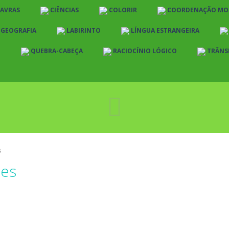
LAVRAS
CIÊNCIAS
COLORIR
COORDENAÇÃO MO
E GEOGRAFIA
LABIRINTO
LÍNGUA ESTRANGEIRA
O
QUEBRA-CABEÇA
RACIOCÍNIO LÓGICO
TRÂNS
S
les