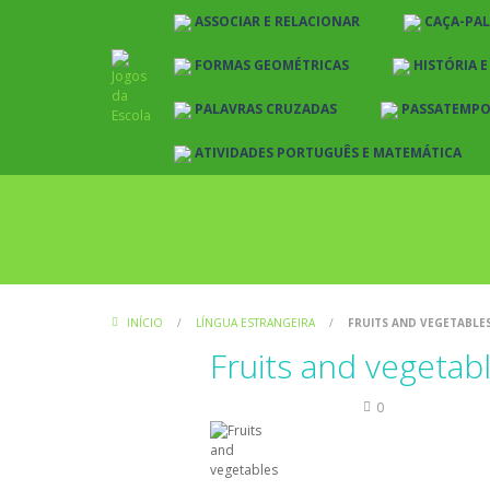
ASSOCIAR E RELACIONAR
CAÇA-PA
FORMAS GEOMÉTRICAS
HISTÓRIA 
PALAVRAS CRUZADAS
PASSATEMP
ATIVIDADES PORTUGUÊS E MATEMÁTICA
INÍCIO
/
LÍNGUA ESTRANGEIRA
/
FRUITS AND VEGETABLE
Fruits and vegetab
Língua Estrangeira
0