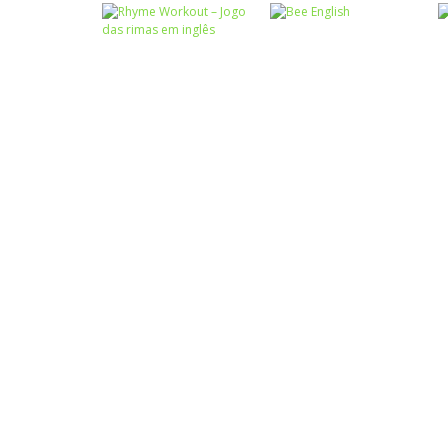
Língua
Estrangeira
Caça-palavras
Detector de
Caça palavras em
Palavras
inglês
Língua
Estrangeira
Rhyme Workout –
Língua
Jogo das rimas
Estrangeira
em inglês
Bee English