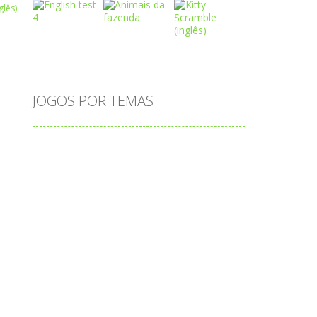
Play
Play
Play
JOGOS POR TEMAS
Play
Play
Play
adição
alfabeto
Android
animais
associar
atenção
atividade
atividades
atividades de matemática
blocos
bola
bolas
caminhos
carro
carros
caça-palavras
ciências
ciências da natureza
coelho
colorir
completar
conectar
contagem
coordenação
cores