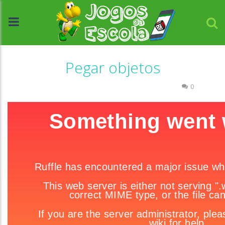
Pegar objetos
Associar e Relacionar
Coordenação Motora
0
//