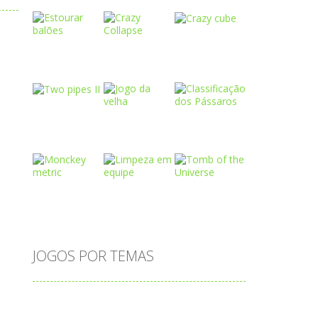
Play
Play
Play
Play
Play
Play
o
Play
Play
Play
JOGOS POR TEMAS
Play
Play
Play
adição
alfabeto
Android
animais