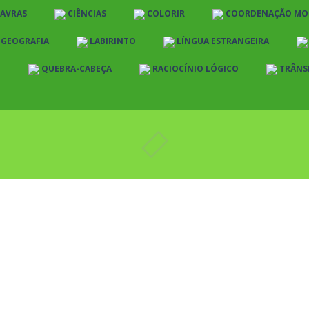
LAVRAS
CIÊNCIAS
COLORIR
COORDENAÇÃO MO
E GEOGRAFIA
LABIRINTO
LÍNGUA ESTRANGEIRA
O
QUEBRA-CABEÇA
RACIOCÍNIO LÓGICO
TRÂNS