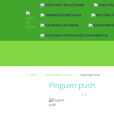
ASSOCIAR E RELACIONAR
CAÇA-PA
FORMAS GEOMÉTRICAS
HISTÓRIA 
PALAVRAS CRUZADAS
PASSATEMP
ATIVIDADES PORTUGUÊS E MATEMÁTICA
INÍCIO
/
RACIOCÍNIO LÓGICO
/
PINGUIM PUSH
Pinguim push
Raciocínio Lógico
0