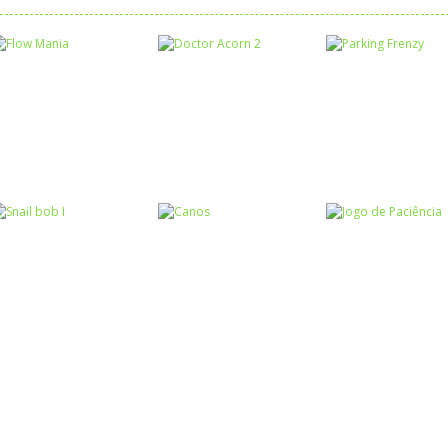
Raciocínio Lógico
Raciocínio Lógico
Raciocínio Lógic
Flow Mania
Doctor Acorn 2
Parking Frenzy