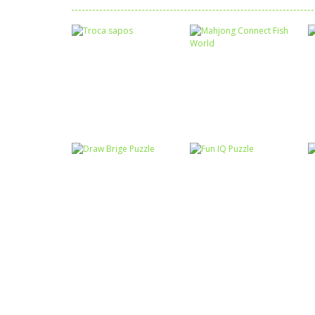
Raciocínio Lógico
Mahjong Connect
Raciocínio Lógico
Troca sapos
Fish World
Raciocínio Lógico