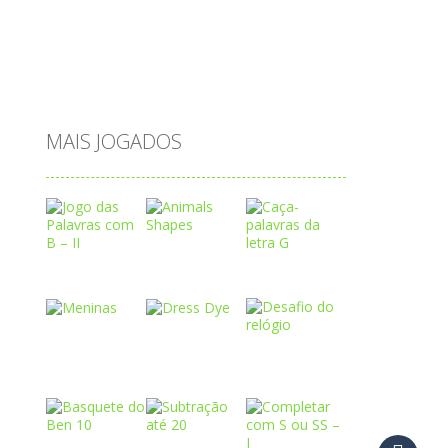
subtração
sílabas
tabuada
tabuleiro
trânsito
vestir
vogais
água
MAIS JOGADOS
Play
Play
Play