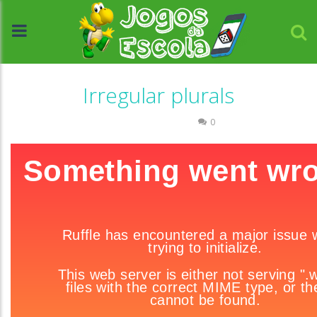
Irregular plurals
Língua Estrangeira
0
//