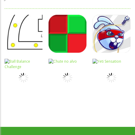
Coordenação
Coordenação
Coordenação
Motora
Motora
Motora
Labirinto do
Não toque no
Rabbit
Mouse
vermelho
Samurai
Coordenação
Motora
Coordenação
Coordenação
Desenvolvido por Jogos da Escola | sitejogosdaescola@gmail.com
Ball Balance
Motora
Motora
Challenge
Chute no alvo
Yeti Sensation