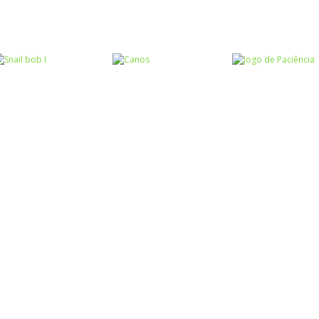
Raciocínio Lógico
Raciocínio Lógico
Raciocínio Lógic
Flow Mania
Doctor Acorn 2
Parking Frenzy
Raciocínio Lógico
Raciocínio Lógico
Passatempo
Snail bob I
Canos
Jogo de Paciên