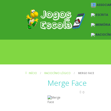
ASSOCIAR
ESCRITA
MEMÓRIA
RACIOCÍN
INÍCIO
/
RACIOCÍNIO LÓGICO
/
MERGE FACE
Merge Face
Raciocínio Lógico
0