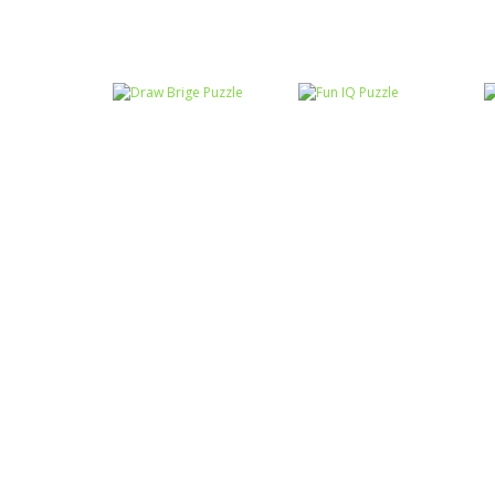
Raciocínio Lógico
Mahjong Connect
Raciocínio Lógico
Troca sapos
Fish World
Raciocínio Lógico
Draw Brige
Raciocínio Lógico
Puzzle
Fun IQ Puzzle