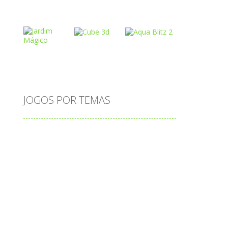
Play
Play
Play
Play
Play
Play
o
JOGOS POR TEMAS
Play
Play
Play
adição
alfabeto
Android
animais
associar
atenção
atividade
atividades
atividades de matemática
cia
blocos
bola
bolas
caminhos
carro
carros
caça-palavras
ciências
ciências da natureza
coelho