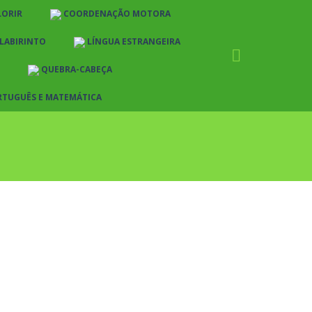
LORIR
COORDENAÇÃO MOTORA
LABIRINTO
LÍNGUA ESTRANGEIRA
QUEBRA-CABEÇA
RTUGUÊS E MATEMÁTICA