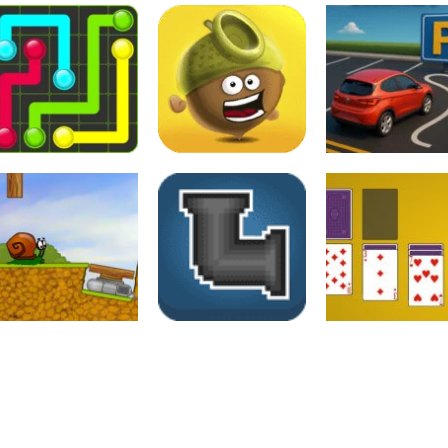
Raciocínio Lógico
Raciocínio Lógico
Raciocínio Lógic
Flow Mania
Doctor Acorn 2
Parking Frenzy
Raciocínio Lógico
Raciocínio Lógico
Passatempo