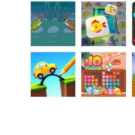
Raciocínio Lógico
Mahjong Connect
Raciocínio Lógico
Troca sapos
Fish World
Raciocínio Lógico
Draw Brige
Raciocínio Lógico