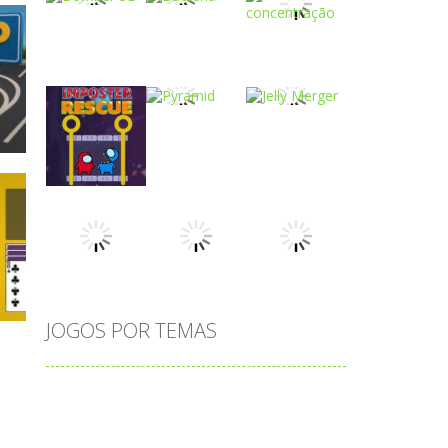
Play
Play
Play
Play
Play
Play
o
Play
Play
Play
JOGOS POR TEMAS
Play
Play
Play
adição
alfabeto
Android
animais
associar
atenção
atividade