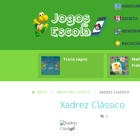
ASSOCIAR
ESCRITA
MEMÓRI
RACIOCÍ
Troca sapos
Mah
Fish
INÍCIO
/
RACIOCÍNIO LÓGICO
/
XADREZ CLÁSSICO
Xadrez Clássico
Raciocínio Lógico
0