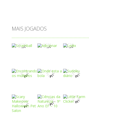
tabuleiro
trânsito
vestir
vogais
água
MAIS JOGADOS
Play
Play
Play