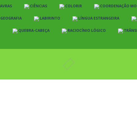
LAVRAS
CIÊNCIAS
COLORIR
COORDENAÇÃO MO
E GEOGRAFIA
LABIRINTO
LÍNGUA ESTRANGEIRA
O
QUEBRA-CABEÇA
RACIOCÍNIO LÓGICO
TRÂNS