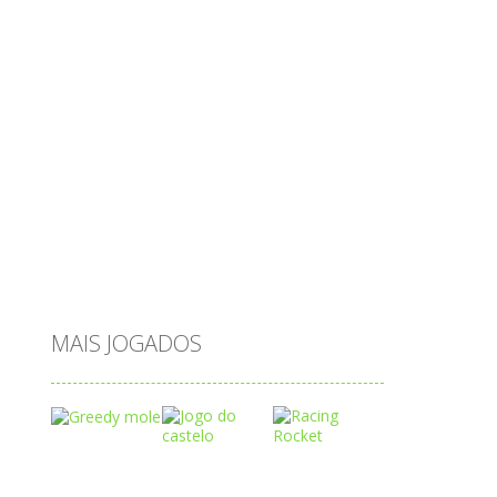
passatempo
peixes
português
princesas
problemas
prova brasil
páscoa
quebra-cabeça
quiz
raciocínio
relacionar
roupas
saeb
saltar
sequência
sistema
subtração
sílabas
tabuada
tabuleiro
trânsito
vestir
vogais
água
MAIS JOGADOS