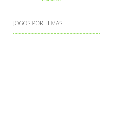
Play
Play
Play
JOGOS POR TEMAS
Play
Play
Play
adição
alfabeto
Android
animais
associar
atenção
atividade
atividades
atividades de matemática
blocos
bola
bolas
caminhos
carro
carros
caça-palavras
ciências
ciências da natureza
coelho
colorir
completar
conectar
contagem
coordenação
cores
corpo humano
corrida
cozinhar
cruzadinha
cubos
cuidar
cálculos