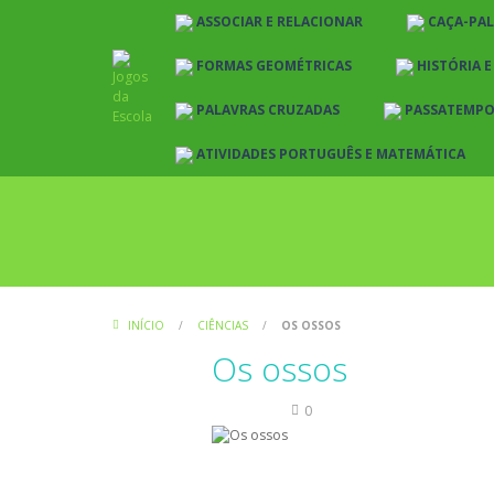
ASSOCIAR E RELACIONAR
CAÇA-PA
FORMAS GEOMÉTRICAS
HISTÓRIA 
PALAVRAS CRUZADAS
PASSATEMP
ATIVIDADES PORTUGUÊS E MATEMÁTICA
INÍCIO
/
CIÊNCIAS
/
OS OSSOS
Os ossos
Ciências
0