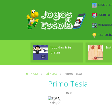
ASSOCIAR
ESCRITA
MEMÓRI
RACIOCÍ
Jogo das três
Sis
pistas
INÍCIO
/
CIÊNCIAS
/
PRIMO TESLA
Primo Tesla
Ciências
0