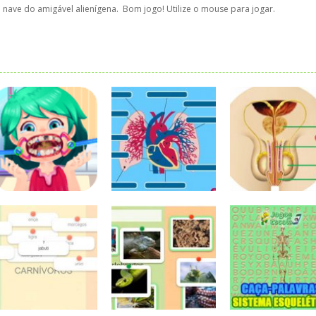
da nave do amigável alienígena. Bom jogo! Utilize o mouse para jogar.
Ciências
Ciências
Ciências
Dentista
Sistema
Sistema
Engraçado
circulatório
reprodutor