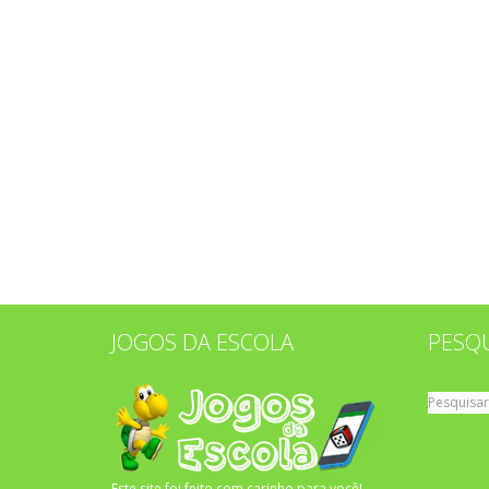
JOGOS DA ESCOLA
PESQ
Pesquisar
por:
Este site foi feito com carinho para você!