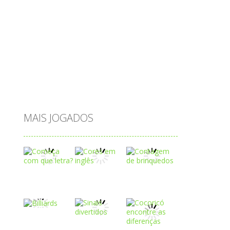
páscoa
quebra-cabeça
quiz
raciocínio
relacionar
roupas
saeb
saltar
sequência
sistema
subtração
sílabas
tabuada
tabuleiro
trânsito
vestir
vogais
água
MAIS JOGADOS