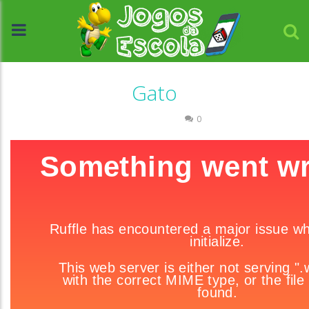
Gato
Quebra-cabeça
0
//