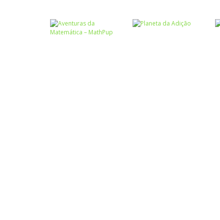
Atividades
Português e
Matemática
Números
Tabuada
Calculadora
divertida – I
quebrada
Números
Aventuras da
Números
Matemática –
Planeta da
MathPup
Adição