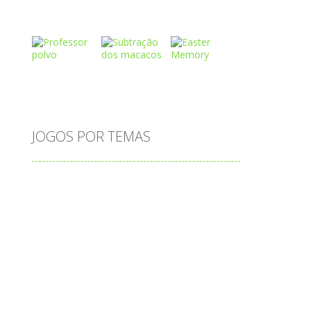
Play
Play
Play
Play
Play
Play
JOGOS POR TEMAS
Play
Play
Play
adição
alfabeto
Android
animais
associar
atenção
atividade
s
atividades
atividades de matemática
blocos
bola
bolas
caminhos
carro
carros
caça-palavras
ciências
ciências da natureza
coelho