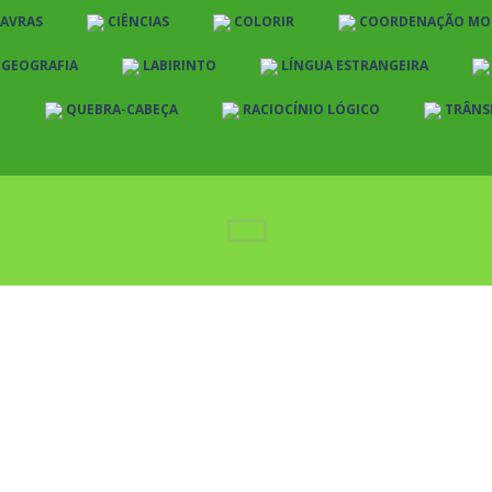
LAVRAS
CIÊNCIAS
COLORIR
COORDENAÇÃO MO
E GEOGRAFIA
LABIRINTO
LÍNGUA ESTRANGEIRA
O
QUEBRA-CABEÇA
RACIOCÍNIO LÓGICO
TRÂNS