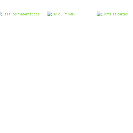
Atividades
Atividades
Português e
Português e
Matemática
Matemática
Adição das
Subtração das
Números
Quem pesa mais
nuvens
nuvens
Números
Desafios
Números
Números
matemáticos
Par ou ímpar?
Conte as carta