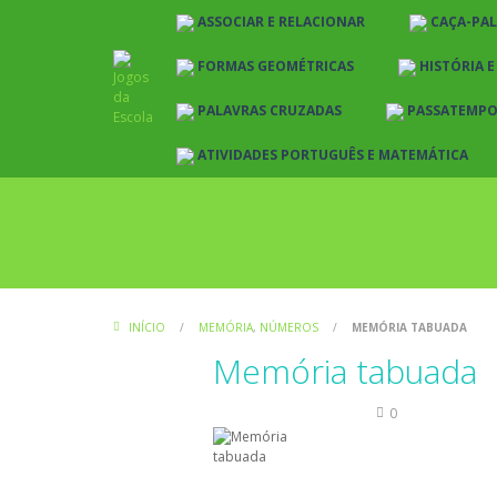
ASSOCIAR E RELACIONAR
CAÇA-PA
FORMAS GEOMÉTRICAS
HISTÓRIA 
PALAVRAS CRUZADAS
PASSATEMP
ATIVIDADES PORTUGUÊS E MATEMÁTICA
INÍCIO
/
MEMÓRIA
,
NÚMEROS
/
MEMÓRIA TABUADA
Memória tabuada
Memória
Números
0