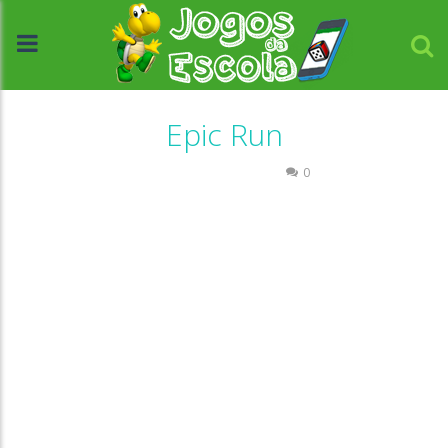
Epic Run
Coordenação Motora
0
//