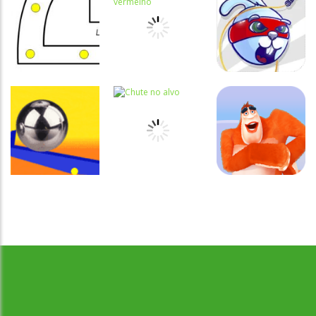
Coordenação
Coordenação
Coordenação
Motora
Motora
Motora
Labirinto do
Não toque no
Rabbit
Mouse
vermelho
Samurai
Coordenação
Motora
Coordenação
Coordenação
Desenvolvido por Jogos da Escola | sitejogosdaescola@gmail.com
Ball Balance
Motora
Motora
Challenge
Chute no alvo
Yeti Sensation