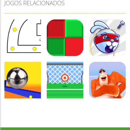
JOGOS RELACIONADOS
Coordenação
Coordenação
Coordenação
Motora
Motora
Motora
Labirinto do
Não toque no
Rabbit
Mouse
vermelho
Samurai
Coordenação
Motora
Coordenação
Coordenação
Desenvolvido por Jogos da Escola | sitejogosdaescola@gmail.com
Ball Balance
Motora
Motora
Challenge
Chute no alvo
Yeti Sensation