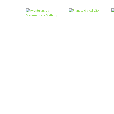
Atividades
Português e
Matemática
Números
Tabuada
Calculadora
divertida – I
quebrada
Números
Aventuras da
Números
Matemática –
Planeta da
MathPup
Adição