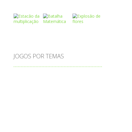
Play
Play
Play
Play
Play
Play
JOGOS POR TEMAS
Play
Play
Play
adição
alfabeto
Android
animais
associar
atenção
atividade
s
atividades
atividades de matemática
blocos
bola
bolas
caminhos
carro
carros
caça-palavras
ciências
ciências da natureza
coelho