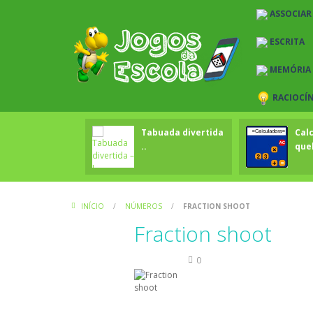
ASSOCIAR
ESCRITA
MEMÓRIA
RACIOCÍ
Tabuada divertida
Cal
..
que
INÍCIO
/
NÚMEROS
/
FRACTION SHOOT
Fraction shoot
Números
0