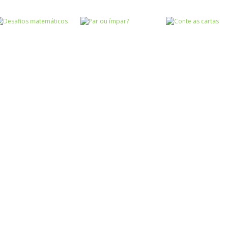
Atividades
Atividades
Português e
Português e
Matemática
Matemática
Adição das
Subtração das
Números
Quem pesa mais
nuvens
nuvens
Números
Desafios
Números
Números
matemáticos
Par ou ímpar?
Conte as carta