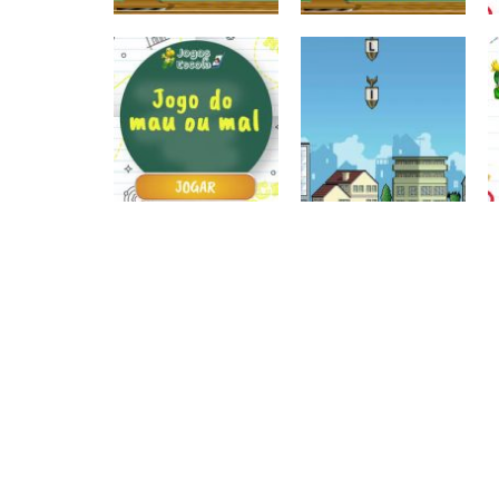
Atividades
Atividades
Português e
Português e
Matemática
Matemática
Completar com g
Completar com S
ou j – I
ou SS – I
Atividades
Português e
Matemática
Jogo do mau ou
Escrita
mal
Letras bombas