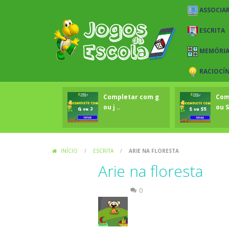
ASSOCIAR
ESCRITA
MEMÓRI
RACIOCÍ
Completar com g
Com
ou j ..
ou S
INÍCIO
/
ESCRITA
/
ARIE NA FLORESTA
Arie na floresta
Escrita
0