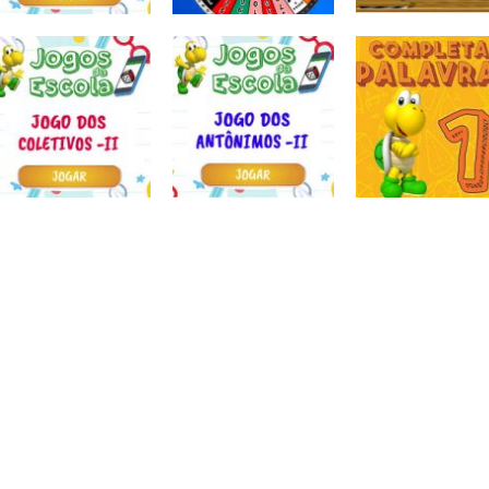
Atividades
Atividades
Português e
Português e
Matemática
Matemática
Jogo dos
Completar com
Escrita
sinônimos II
Roda a roda
ou RR – I
Atividades
Atividades
Atividades
Português e
Português e
Português e
Matemática
Matemática
Matemática
Jogo dos
Jogo dos
Completar
coletivos II
antônimos II
palavras 1