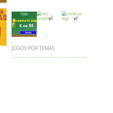
Play
Play
Play
 R
Play
Play
Play
JOGOS POR TEMAS
Play
Play
Play
adição
alfabeto
Android
animais
associar
atenção
atividade
atividades
atividades de matemática
blocos
bola
bolas
caminhos
carro
carros
caça-palavras
ciências
ciências da natureza
coelho