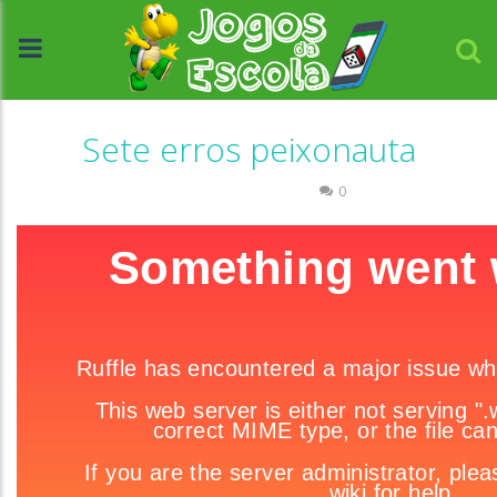
Sete erros peixonauta
Associar e Relacionar
0
//