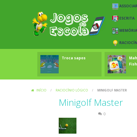
ASSOCIAR
ESCRITA
MEMÓRI
RACIOCÍ
Troca sapos
Mah
Fish
INÍCIO
/
RACIOCÍNIO LÓGICO
/
MINIGOLF MASTER
Minigolf Master
Raciocínio Lógico
0