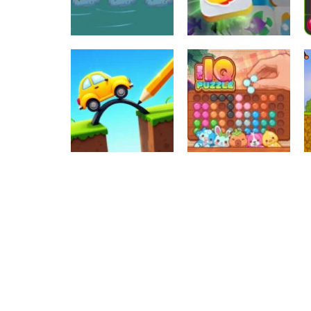
Raciocínio Lógico
Mahjong Connect
Raciocínio Lógico
Troca sapos
Fish World
Raciocínio Lógico
Draw Brige
Raciocínio Lógico
Puzzle
Fun IQ Puzzle