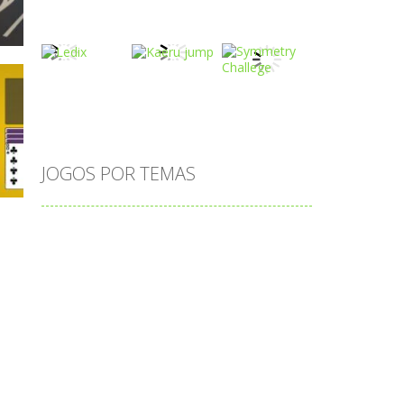
Play
Play
Play
Play
Play
Play
o
JOGOS POR TEMAS
Play
Play
Play
adição
alfabeto
Android
animais
associar
atenção
atividade
atividades
atividades de matemática
cia
blocos
bola
bolas
caminhos
carro
carros
caça-palavras
ciências
ciências da natureza
coelho