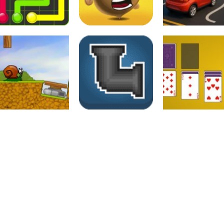
Raciocínio Lógico
Raciocínio Lógico
Raciocínio Lógic
Flow Mania
Doctor Acorn 2
Parking Frenzy
Raciocínio Lógico
Raciocínio Lógico
Passatempo
Snail bob I
Canos
Jogo de Paciên