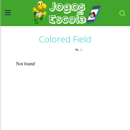
Colored Field
Passatempo
0
//