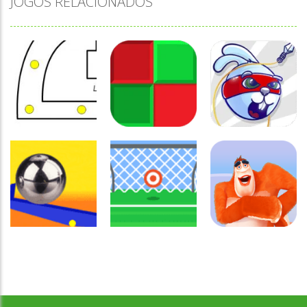
JOGOS RELACIONADOS
Coordenação
Coordenação
Coordenação
Motora
Motora
Motora
Labirinto do
Não toque no
Rabbit
Mouse
vermelho
Samurai
Coordenação
Motora
Coordenação
Coordenação
Desenvolvido por Jogos da Escola | sitejogosdaescola@gmail.com
Ball Balance
Motora
Motora
Challenge
Chute no alvo
Yeti Sensation