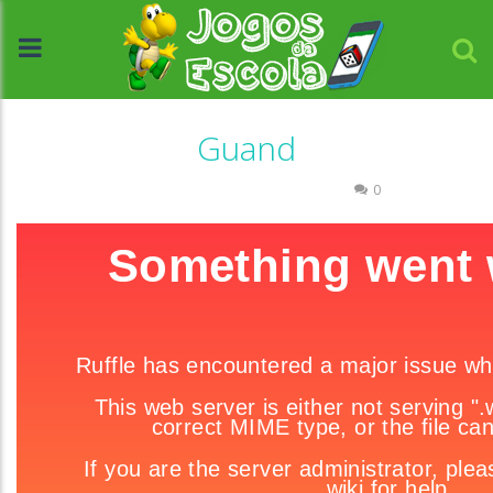
Guand
Coordenação Motora
Labirinto
0
//