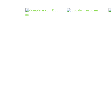
Atividades
Português e
Coordenação
Matemática
Motora
Completar com g
Labirinto do
ou j – I
Mouse
Atividades
Atividades
Português e
Português e
Matemática
Matemática
Completar com R
Jogo do mau ou
ou RR – I
mal