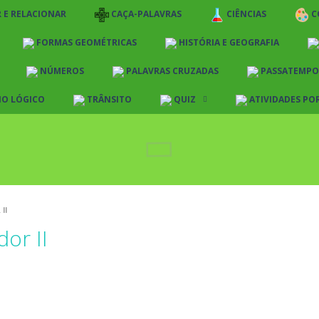
 E RELACIONAR
CAÇA-PALAVRAS
CIÊNCIAS
C
FORMAS GEOMÉTRICAS
HISTÓRIA E GEOGRAFIA
NÚMEROS
PALAVRAS CRUZADAS
PASSATEMPO
IO LÓGICO
TRÂNSITO
QUIZ
ATIVIDADES PO
Quiz História e Geografia
Quiz Português
Quiz Matemática
Quiz Ciências
II
or II