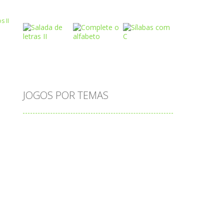
Play
Play
Play
Play
Play
Play
JOGOS POR TEMAS
Play
Play
Play
adição
alfabeto
Android
animais
associar
atenção
atividade
atividades
atividades de matemática
blocos
bola
bolas
caminhos
carro
carros
caça-palavras
ciências
ciências da natureza
coelho